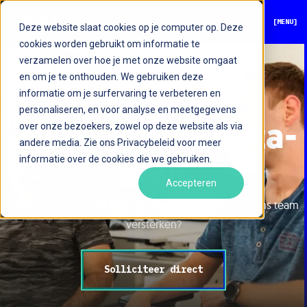
[MENU]
Deze website slaat cookies op je computer op. Deze
cookies worden gebruikt om informatie te
verzamelen over hoe je met onze website omgaat
en om je te onthouden. We gebruiken deze
informatie om je surfervaring te verbeteren en
personaliseren, en voor analyse en meetgegevens
over onze bezoekers, zowel op deze website als via
.NET Af­stu­deer­sta­
andere media. Zie ons Privacybeleid voor meer
informatie over de cookies die we gebruiken.
gi­air
Accepteren
Wij zijn altijd op zoek naar nieuwe collega’s. Kom jij ons team
versterken?
Solliciteer direct