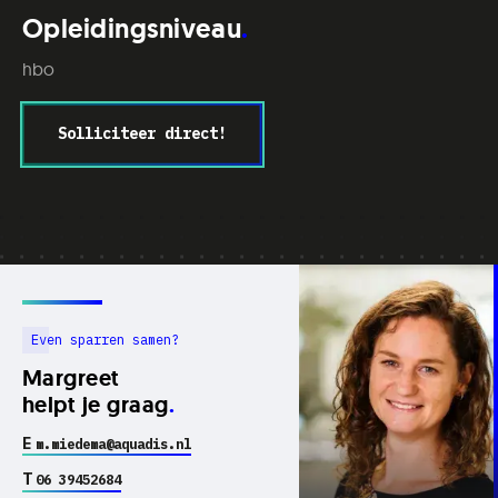
Opleidingsniveau
hbo
Solliciteer direct!
Even sparren samen?
Margreet
helpt je graag
E
m.miedema@aquadis.nl
T
06 39452684