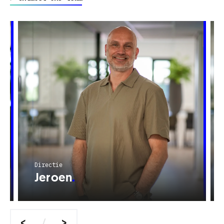
Directie
Jeroen
<
>
/