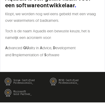
een softwareontwikkelaar
Klopt, we worden nog wel eens gebeld met een vraag
over watermeters of badkamers.
Toch is de naam Aquadis een bewuste keuze, het is
namelijk een acroniem voor:
dvanced
ality in
dvice,
evelopment
A
QU
A
D
and
mplementation of
oftware
I
S
Scrum Certified
MCSD Certified
Professionals_
Professionals_
Microsoft
Gold Partner_