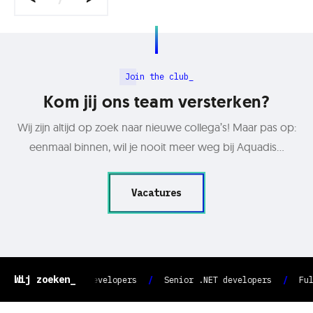
Join the club_
Kom jij ons team
versterken?
Wij zijn altijd op zoek naar nieuwe collega’s! Maar pas op:
eenmaal binnen, wil je nooit meer weg bij Aquadis…
Vacatures
Wij zoeken_
Medior .NET developers
Senior .NET developers
Full s