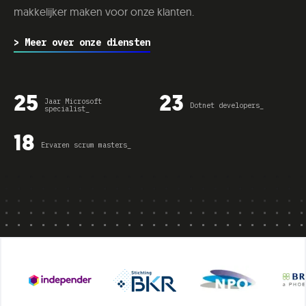
makkelijker maken voor onze klanten.
> Meer over onze diensten
25
23
Jaar Microsoft
Dotnet developers_
specialist_
18
Ervaren scrum masters_