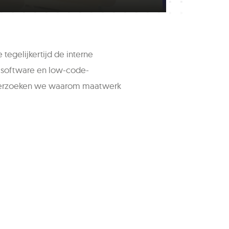
 tegelijkertijd de interne
 software en low-code-
 onderzoeken we waarom maatwerk