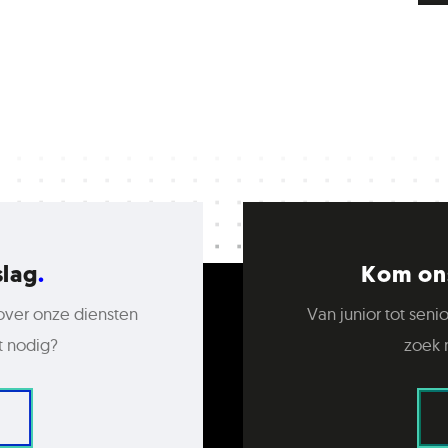
slag
Kom ons
over onze diensten
Van junior tot senio
t nodig?
zoek 