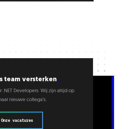
 team versterken
r .NET Developers. Wij zijn altijd op
naar nieuwe collega’s.
Onze vacatures