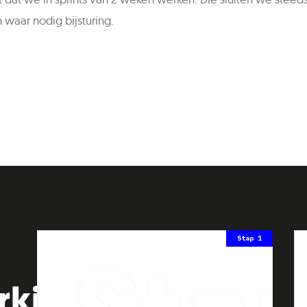
waar nodig bijsturing.
 6
Stap 1
rking