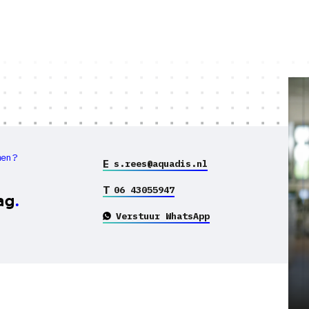
men?
E
s.rees@aquadis.nl
T
06 43055947
ag
Verstuur WhatsApp