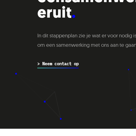
tappe
St
eruit
In dit stappenplan zie je wat er voor nodig i
van
Identificatie van
om een samenwerking met ons aan te gaan
n
de behoeften
> Neem contact op