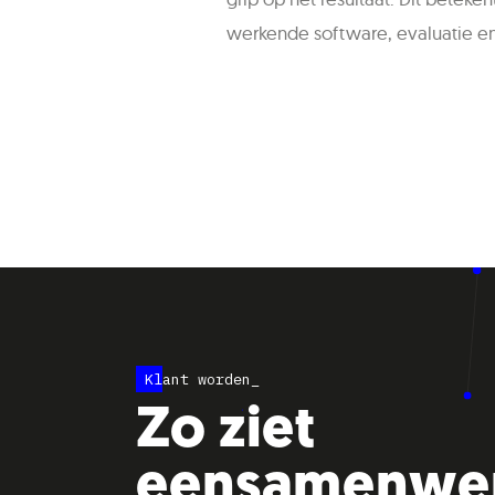
werkende software, evaluatie en 
Klant worden_
Stap 5
Stap
Zo ziet
eensamenwe