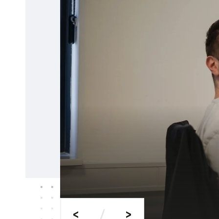
<
/
>