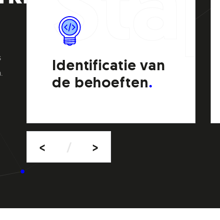
nplan
appen
Sta
s
Identificatie van
.
de behoeften
<
/
>