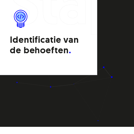
plan
ppenp
Stap
Identificatie van
Id
de behoeften
de