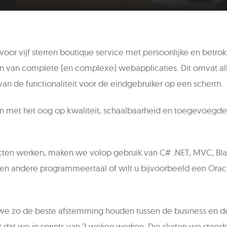
u voor vijf sterren boutique service met persoonlijke en be
ken van complete (en complexe) webapplicaties. Dit omvat a
van de functionaliteit voor de eindgebruiker op een scherm.
en met het oog op kwaliteit, schaalbaarheid en toegevoegd
en werken, maken we volop gebruik van C# .NET, MVC, Blazo
een andere programmeertaal of wilt u bijvoorbeeld een Ora
 zo de beste afstemming houden tussen de business en deve
nt dat we in sprints van 2 weken werken. Die sluiten we stee