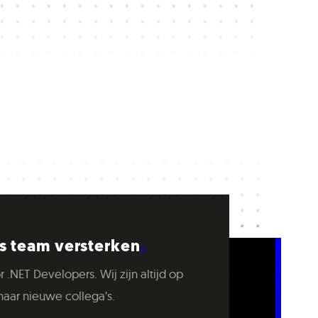
 team versterken
r .NET Developers. Wij zijn altijd op
naar nieuwe collega’s.