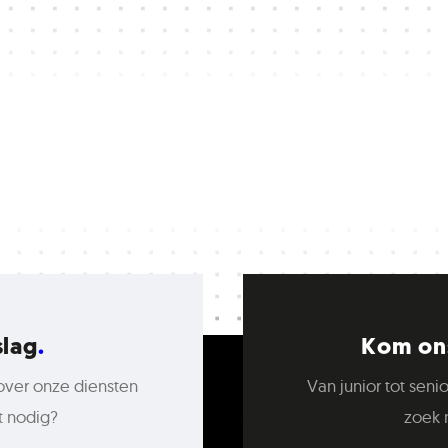
slag
Kom ons
over onze diensten
Van junior tot senio
t nodig?
zoek 