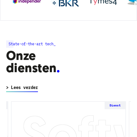
State-of-the-art tech_
Onze
diensten
> Lees verder
ies
Soft
st
Dienst