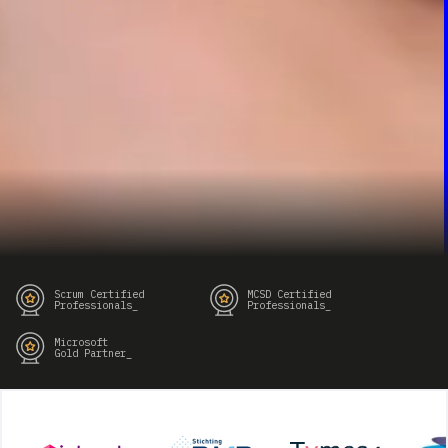
Scrum Certified
MCSD Certified
Professionals_
Professionals_
Microsoft
Gold Partner_