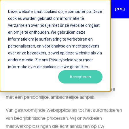
[MENU]
Deze website slaat cookies op je computer op. Deze
cookies worden gebruikt om informatie te
verzamelen over hoe je met onze website omgaat
en om je te onthouden. We gebruiken deze
informatie om je surfervaring te verbeteren en
Wij maken
personaliseren, en voor analyse en meetgegevens
over onze bezoekers, zowel op deze website als via
software
andere media. Zie ons Privacybeleid voor meer
informatie over de cookies die we gebruiken.
Wij zijn een boutique softwarehuis met ruim 26 jaar
Accepteren
ervaring in Microsoft-technologie. Als klein maar
gespecialiseerd team combineren we diepe expertise
met een persoonlijke, ambachtelijke aanpak.
Van gestroomlijnde webapplicaties tot het automatiseren
van bedrijfskritische processen. Wij ontwikkelen
maatwerkoplossingen die écht aansluiten op uw